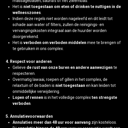
massagebaden, sauna’s of het zwembad.
Het is
niet toegestaan om eten of drinken te nuttigen in de
wellnesszones
.
Indien deze regels niet worden nageleefd en dit leidt tot
schade aan water of filters, zullen de reinigings- en
vervangingskosten integraal aan de huurder worden
doorgerekend.
Het is
verboden om verboden middelen
mee te brengen of
te gebruiken in ons complex.
4. Respect voor anderen
Gelieve
de rust van onze buren en andere aanwezigen
te
respecteren.
Overmatig lawaai, roepen of gillen in het complex, de
relaxtuin of de baden is
niet toegestaan
en kan leiden tot
onmiddellijke verwijdering.
Lopen of rennen
is in het volledige complex
ten strengste
verboden
.
5. Annulatievoorwaarden
Annulaties meer dan 48 uur voor aanvang
zijn kosteloos.