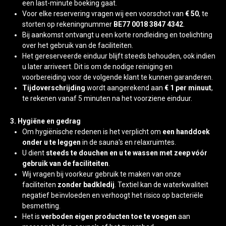
een last-minute boeking gaat.
Voor elke reservering vragen wij een voorschot van
€ 50
, te
storten op rekeningnummer
BE77 0018 3847 4342
.
Bij aankomst ontvangt u een korte rondleiding en toelichting
over het gebruik van de faciliteiten.
Het gereserveerde einduur blijft steeds behouden, ook indien
u later arriveert. Dit is om de nodige reiniging en
voorbereiding voor de volgende klant te kunnen garanderen.
Tijdoverschrijding
wordt aangerekend aan
€ 1 per minuut
,
te rekenen vanaf 5 minuten na het voorziene einduur.
3. Hygiëne en gedrag
Om hygiënische redenen is het verplicht om
een handdoek
onder u te leggen
in de sauna's en relaxruimtes.
U dient
steeds te douchen en u te wassen met zeep vóór
gebruik van de faciliteiten
.
Wij vragen bij voorkeur gebruik te maken van onze
faciliteiten
zonder badkledij
. Textiel kan de waterkwaliteit
negatief beïnvloeden en verhoogt het risico op bacteriële
besmetting.
Het is
verboden eigen producten toe te voegen
aan