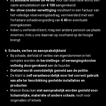
Bij
annulatie binnen de 48 uur
voor uw reservatie wordt een
vaste annulatiekost van
€ 100
aangerekend.
No-show zonder verwittiging
resulteert in een factuur van
het volledige reserveringsbedrag, vermeerderd met een
forfaitaire schadevergoeding van
€ 40
en eventuele
inningskosten.
Indien u verhinderd bent, mag een andere persoon uw plaats
innemen, mits u ons daarvan op voorhand op de hoogte
brengt.
6. Schade, verlies en aansprakelijkheid
Bij schade, diefstal of verlies van eigendommen in het
complex worden de
herstellings- of vervangingskosten
volledig doorgerekend
aan de huurder.
Diefstal wordt onmiddellijk gemeld aan de politie.
De klant is
zelf verantwoordelijk voor het correct gebruik
van alle ter beschikking gestelde installaties en
producten
.
Maison Beau kan
niet aansprakelijk worden gesteld voor
lichamelijke, materiële of andere schade
, noch voor
ongevallen of letsels.